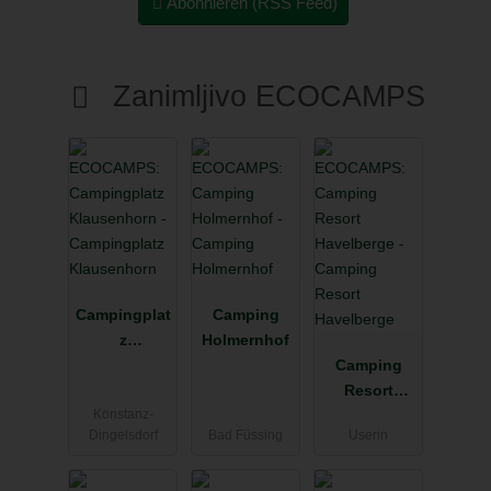
Abonnieren (RSS Feed)
Zanimljivo ECOCAMPS
Campingplat
Camping
z
Holmernhof
Klausenhorn
Camping
Resort
Konstanz-
Havelberge
Dingelsdorf
Bad Füssing
Userin