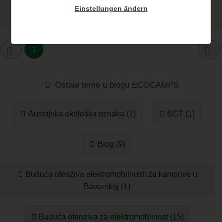
Nastavi čitati...
Einstellungen ändern
1
Ostale teme u blogu ECOCAMPS
Austrijska ekološka oznaka (1)
BCT (1)
Blog (9)
Buduća ofenziva elektromobilnosti za kampove u
Bavarskoj (1)
Buduća ofenziva za elektromobilnost (15)