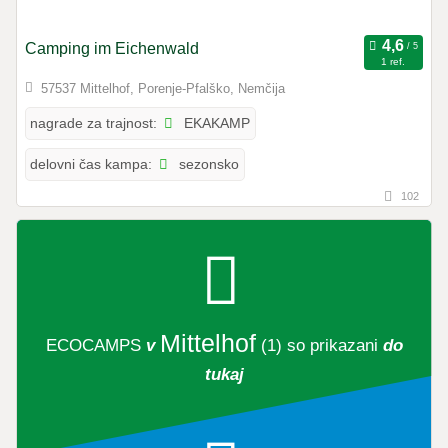
Camping im Eichenwald
1 ref.
57537 Mittelhof, Porenje-Pfalško, Nemčija
EKAKAMP
nagrade za trajnost:
sezonsko
delovni čas kampa:
102
Mittelhof
ECOCAMPS
v
(1)
so prikazani
do
tukaj