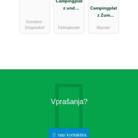
Klausenhorn
Campingplat
z und
Campingplat
Restaurant
z Zum
Konstanz-
Böhmeschlu
Oertzewinkel
Dingelsdorf
Fallingbostel
Munster
cht
Vprašanja?
nas kontaktira