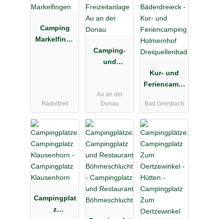
Camping
Markelfinge
n
Camping-
und
Freizeitanlag
Kur- und
e Au an der
Feriencampi
Au an der
Donau
ng
Radolfzell
Donau
Bad Griesbach
Holmernhof
Dreiquellenb
ad
Campingplat
z