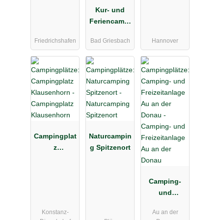
Kur- und
Feriencampi
ng
Friedrichshafen
Bad Griesbach
Hannover
Holmernhof
Dreiquellenb
ad
Campingplat
Naturcampin
z
g Spitzenort
Klausenhorn
Camping-
und
Freizeitanlag
Konstanz-
Au an der
e Au an der