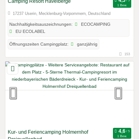
Camping Resort Havelberge
1 Bew.
17237 Userin, Mecklenburg-Vorpommern, Deutschland
ECOCAMPING
Nachhaltigkeitsauszeichnungen:
EU ECOLABEL
ganzjährig
Öffnungszeiten Campingplatz:
153
Kur- und Feriencamping Holmernhof
1 Bew.